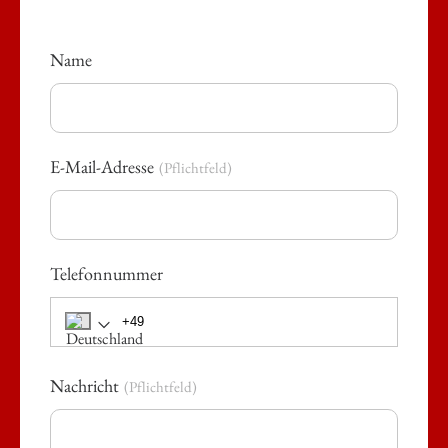
Name
Please enter a small poem
E-Mail-Adresse
Pflichtfeld
Telefonnummer
Nachricht
Pflichtfeld